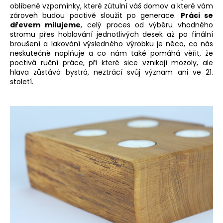
oblíbené vzpomínky, které zútulní váš domov a které vám
a
zároveň budou poctivě sloužit po generace.
Práci se
j
dřevem milujeme
, celý proces od výběru vhodného
stromu přes hoblování jednotlivých desek až po finální
í
broušení a lakování výsledného výrobku je něco, co nás
t
neskutečně naplňuje a co nám také pomáhá věřit, že
?
poctivá ruční práce, při které sice vznikají mozoly, ale
hlava zůstává bystrá, neztrácí svůj význam ani ve 21.
století.
HLEDAT
D
o
p
o
r
u