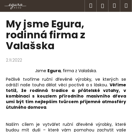
K
Přejít
Hledat
Náku
M
Přihlášen
na
o
obsah
Zpět
Zpět
košík
š
My jsme Egura,
í
C
rodinná firma z
k
o
Valašska
p
o
2.11.2022
t
ř
Jsme
Egura
, firma z Valašska.
e
Pečlivě tvoříme ruční dřevěné výrobky, ve kterých se
b
odráží naše touha dělat věci poctivě a s láskou.
Věříme
totiž, že rodinná tradice a přátelské vztahy, v
u
kombinaci s kouzlem přírodního masivního dřeva
j
umí být tím nejlepším tvůrcem příjemné atmosféry
e
útulného domova
.
t
e
Naším cílem je vytvářet ruční dřevěné výrobky, které
budou mít duši – které vám pomohou zachytit vaše
n