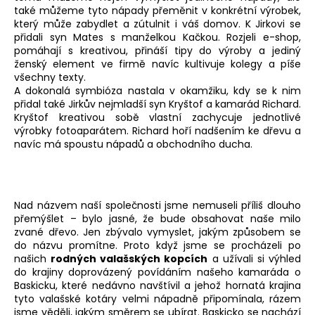
také můžeme tyto nápady přeměnit v konkrétní výrobek,
který může zabydlet a zútulnit i váš domov. K Jirkovi se
přidali syn Mates s manželkou Kačkou. Rozjeli e-shop,
pomáhají s kreativou, přináší tipy do výroby a jediný
ženský element ve firmě navíc kultivuje kolegy a píše
všechny texty.
A dokonalá symbióza nastala v okamžiku, kdy se k nim
přidal také Jirkův nejmladší syn Kryštof a kamarád Richard.
Kryštof kreativou sobě vlastní zachycuje jednotlivé
výrobky fotoaparátem. Richard hoří nadšením ke dřevu a
navíc má spoustu nápadů a obchodního ducha.
Nad názvem naší společnosti jsme nemuseli příliš dlouho
přemýšlet – bylo jasné, že bude obsahovat naše milo
zvané dřevo. Jen zbývalo vymyslet, jakým způsobem se
do názvu promítne. Proto když jsme se procházeli po
našich
rodných valašských kopcích
a užívali si výhled
do krajiny doprovázený povídáním našeho kamaráda o
Baskicku, které nedávno navštívil a jehož hornatá krajina
tyto valašské kotáry velmi nápadně připomínala, rázem
jsme věděli, jakým směrem se ubírat. Baskicko se nachází