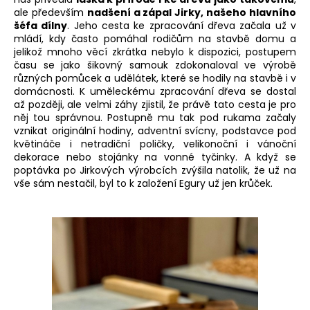
ale především
nadšení a zápal Jirky, našeho hlavního
šéfa dílny
. Jeho cesta ke zpracování dřeva začala už v
mládí, kdy často pomáhal rodičům na stavbě domu a
jelikož mnoho věcí zkrátka nebylo k dispozici, postupem
času se jako šikovný samouk zdokonaloval ve výrobě
různých pomůcek a udělátek, které se hodily na stavbě i v
domácnosti. K uměleckému zpracování dřeva se dostal
až později, ale velmi záhy zjistil, že právě tato cesta je pro
něj tou správnou. Postupně mu tak pod rukama začaly
vznikat originální hodiny, adventní svícny, podstavce pod
květináče i netradiční poličky, velikonoční i vánoční
dekorace nebo stojánky na vonné tyčinky. A když se
poptávka po Jirkových výrobcích zvýšila natolik, že už na
vše sám nestačil, byl to k založení Egury už jen krůček.