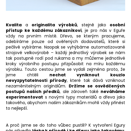
č
u
j
e
Kvalita
a
originalita výrobků
, stejně jako
osobní
m
přístup ke každému zákazníkovi
, je pro nás v Eguře
e
vždy na prvním místě. Dřevo, se kterým pracujeme,
odebíráme pouze od ověřených dodavatelů, které si
pečlivě vybíráme. Naopak se vyhýbáme automatizované
strojové velkovýrobě – každý jednotlivý výrobek se nám
tak postupně rodí pod rukama a my můžeme jednotlivé
kroky výrobního postupu přizpůsobit na míru každému
výrobku. Touto cestou jsme se vydali zejména proto, že
jsme chtěli
nechat vyniknout kouzlo
nevyzpytatelnosti přírody
, které tak dává vzniknout
nezaměnitelným originálům.
Držíme se osvědčených
postupů našich předků
, ale zároveň také
neváháme
experimentovat
s novými typy materiálů a dřeva jako
takového, abychom našim zákazníkům mohli vždy přinést
to nejlepší.
A proč jsme se do toho vůbec pustili? K vytvoření Egury
nás přivedla
láska k přírodě i ke dřevu jako takovému
,