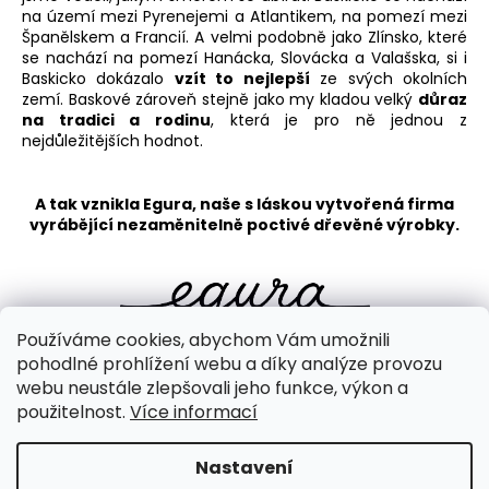
na území mezi Pyrenejemi a Atlantikem, na pomezí mezi
Španělskem a Francií. A velmi podobně jako Zlínsko, které
se nachází na pomezí Hanácka, Slovácka a Valašska, si i
Baskicko dokázalo
vzít to nejlepší
ze svých okolních
zemí. Baskové zároveň stejně jako my kladou velký
důraz
na tradici a rodinu
, která je pro ně jednou z
nejdůležitějších hodnot.
A tak vznikla Egura, naše s láskou vytvořená firma
vyrábějící nezaměnitelně poctivé dřevěné výrobky.
Používáme cookies, abychom Vám umožnili
pohodlné prohlížení webu a díky analýze provozu
webu neustále zlepšovali jeho funkce, výkon a
použitelnost.
Více informací
PŘEDCHOZÍ ČLÁNEK
Nastavení