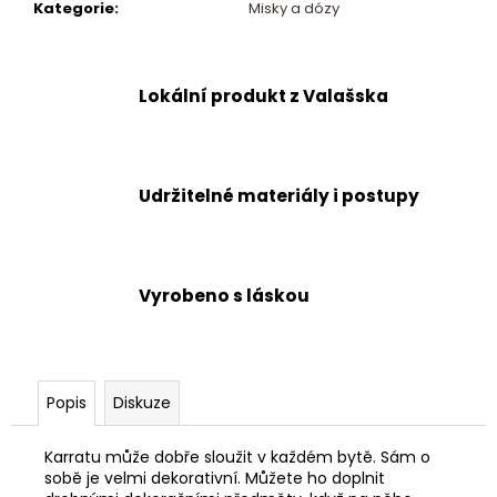
č
Kategorie
:
Misky a dózy
u
j
e
Lokální produkt z Valašska
m
e
Udržitelné materiály i postupy
Vyrobeno s láskou
Popis
Diskuze
Karratu může dobře sloužit v každém bytě. Sám o
sobě je velmi dekorativní. Můžete ho doplnit