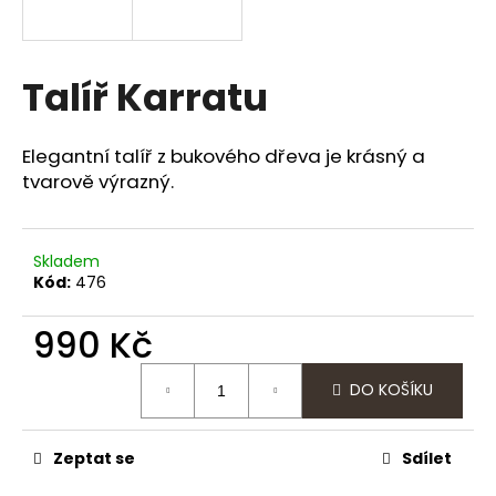
a
j
í
Talíř Karratu
t
?
Elegantní talíř z bukového dřeva je krásný a
tvarově výrazný.
HLEDAT
Skladem
Kód:
476
990 Kč
D
Měrná
o
DO KOŠÍKU
cena:
p
o
r
Zeptat se
Sdílet
u