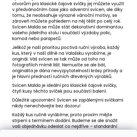
otvorům pro klasické čajové svíčky jej můžete využít
v předvánočním čase jako adventní svícen, ale díky
tomu, že neobsahuje výrazné vánoční motivy, se
zároveň můžete pohledem na něj těšit po celý rok.
Svícen Malda se může stát dekorativní dominantou
vašeho jídelního stolu i součástí výzdoby polic,
komod nebo parapetů.
Jelikož je naší prioritou poctivá ruční výroba, každý
kus, který v naší dílně na Valašsku vyrobíme, je
originál. Váš svícen se tak může od toho na
fotografiích mírně lišit. Nemusíte se ale bát,
originalita je dána nevyzpytatelností krásy přírody a
je hlavní předností ručních dřevěných výrobků.
Svícen Malda je ideální pro klasické čajové svíčky,
čtyři kusy těchto svíček jsou součástí balení.
Důležité upozornění: Svícen se zapálenými svíčkami
nikdy nenechávejte bez dozoru!
Každý kus ručně vyrábíme, proto prosím mějte
strpení s termínem dodání. Budeme se ale snažit
vaši objednávku odeslat co nejdříve – standardní
doba odeslání je do sedmi dnů.