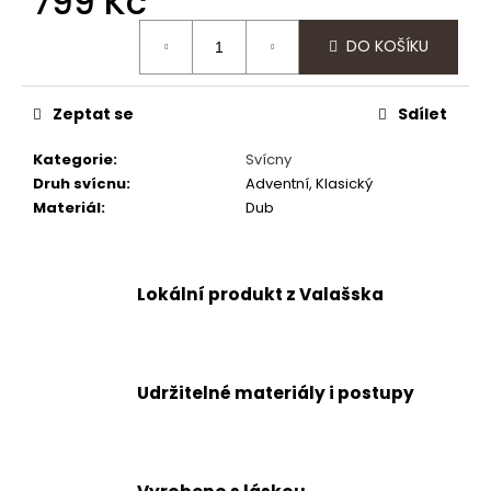
799 Kč
č
u
Měrná
DO KOŠÍKU
j
cena:
e
m
Zeptat se
Sdílet
e
Kategorie
:
Svícny
Druh svícnu
:
Adventní, Klasický
Materiál
:
Dub
Lokální produkt z Valašska
Udržitelné materiály i postupy