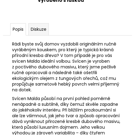
Vyrobeno s láskou
Popis
Diskuze
Rádi byste svůj domov vyzdobili originálním ručně
vyráběným kouskem, pro který je typická krásná
přírodní kresba dřeva? V tom případě je pro vás
svícen Malda ideální volbou. Svícen je vyroben
z poctivého dubového masivu, který jsme pečlivě
ručně opracovali a následně také ošetřili
ekologickým olejem z tungových ořechů, což mu
propůjčuje sametově hebký povrch velmi příjemný
na dotek.
Svícen Malda působí na první pohled poměrně
nenápadně a subtilně, díky čemuž skvěle zapadne
do jakéhokoliv interiéru. Při bližším prozkoumání si
ale lze všimnout, jak jeho tvar a způsob opracování
dává vyniknout přirozené kresbě dubového masivu,
která působí luxusním dojmem. Jeho velkou
výhodou je zároveň variabilita – díky čtyřem