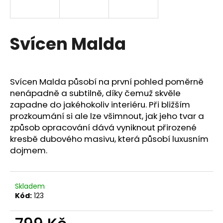
a
j
í
Svícen Malda
t
?
Svícen Malda působí na první pohled poměrně
nenápadně a subtilně, díky čemuž skvěle
zapadne do jakéhokoliv interiéru. Při bližším
prozkoumání si ale lze všimnout, jak jeho tvar a
HLEDAT
způsob opracování dává vyniknout přirozené
kresbě dubového masivu, která působí luxusním
dojmem.
D
o
p
Skladem
o
Kód:
123
r
u