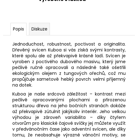
Popis
Diskuze
Jednoduchost, robustnost, poctivost a originalita.
Dřevěný svícen Kuboa si vás získá svými kontrasty,
které spolu ale až překvapivě krásně ladí. Svícen je
vyroben z poctivého dubového masivu, který jsme
pečlivě ručně opracovali a následně také ošetřili
ekologickým olejem z tungových ořechů, což mu
propůjčuje sametově hebký povrch velmi příjemný
na dotek.
Kuboa je naše srdcová záležitost – kontrast mezi
pečlivě opracovanými plochami a přirozenou
strukturou dřeva na jeho bočních stranách dokáže
až překvapivě zútulnit jakýkoliv interiér. Jeho velkou
výhodou je zároveň variabilita – díky čtyřem
otvorům pro klasické čajové svíčky jej můžete využít
v předvánočním čase jako adventní svícen, ale díky
tomu, že neobsahuje výrazné vánoční motivy, se