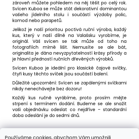
zároveň můžete pohledem na něj těšit po celý rok.
Svícen Kuboa se může stát dekorativní dominantou
vašeho jídelního stolu i součástí výzdoby polic,
komod nebo parapetů.
Jelikož je naší prioritou poctivá ruční výroba, každý
kus, který v naší dílně na Valašsku vyrobíme, je
originál. Váš svícen se tak může od toho na
fotografiích mírně lišit. Nemusíte se ale bát,
originalita je dána nevyzpytatelností krásy přírody a
je hlavní předností ručních dřevěných výrobků.
Svícen Kuboa je ideální pro klasické čajové svíčky,
čtyři kusy těchto svíček jsou součástí balení.
Důležité upozornění: Svícen se zapálenými svíčkami
nikdy nenechávejte bez dozoru!
Každý kus ručně vyrábíme, proto prosím mějte
strpení s termínem dodání. Budeme se ale snažit
vaši objednávku odeslat co nejdříve – standardní
doba odeslání je do sedmi dnů.
Velikost
přibližně 20 x 20 x 7 cm
Používáme cookies, abychom Vám umožnili