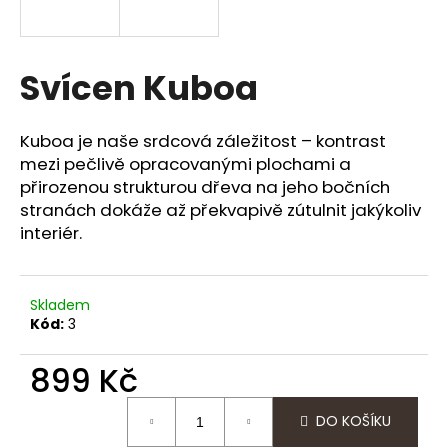
a
j
í
Svícen Kuboa
t
?
Kuboa je naše srdcová záležitost – kontrast
mezi pečlivě opracovanými plochami a
přirozenou strukturou dřeva na jeho bočních
stranách dokáže až překvapivě zútulnit jakýkoliv
interiér.
HLEDAT
Skladem
D
Kód:
3
o
p
899 Kč
o
r
Měrná
DO KOŠÍKU
cena:
u