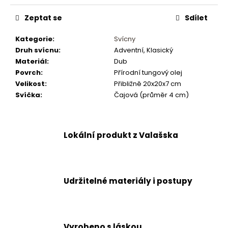
č
u
Zeptat se
Sdílet
j
e
Kategorie
:
Svícny
m
Druh svícnu
:
Adventní, Klasický
e
Materiál
:
Dub
Povrch
:
Přírodní tungový olej
Velikost
:
Přibližně 20x20x7 cm
Svíčka
:
Čajová (průměr 4 cm)
Lokální produkt z Valašska
Udržitelné materiály i postupy
Vyrobeno s láskou