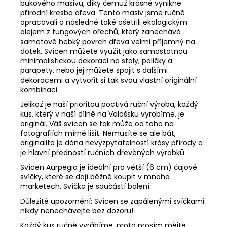
bukového masivu, díky čemuž krásně vynikne
přírodní kresba dřeva. Tento masiv jsme ručně
opracovali a následně také ošetřili ekologickým
olejem z tungových ořechů, který zanechává
sametově hebký povrch dřeva velmi příjemný na
dotek. Svícen můžete využít jako samostatnou
minimalistickou dekoraci na stoly, poličky a
parapety, nebo jej můžete spojit s dalšími
dekoracemi a vytvořit si tak svou vlastní originální
kombinaci.
Jelikož je naší prioritou poctivá ruční výroba, každý
kus, který v naší dílně na Valašsku vyrobíme, je
originál. Váš svícen se tak může od toho na
fotografiích mírně lišit. Nemusíte se ale bát,
originalita je dána nevyzpytatelností krásy přírody a
je hlavní předností ručních dřevěných výrobků.
Svícen Aurpegia je ideální pro větší (6 cm) čajové
svíčky, které se dají běžně koupit v mnoha
marketech. Svíčka je součástí balení.
Důležité upozornění: Svícen se zapálenými svíčkami
nikdy nenechávejte bez dozoru!
Každý kus ručně vyrábíme, proto prosím mějte