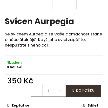
a
j
í
Svícen Aurpegia
t
?
Se svícnem Aurpegia se Vaše domácnost stane
o něco útulnější. Když jeho svíci zapálíte,
nespustíte z něho oči.
HLEDAT
Skladem
Kód:
441
D
350 Kč
o
Měrná
p
DO KOŠÍKU
cena:
o
r
u
Zeptat se
Sdílet