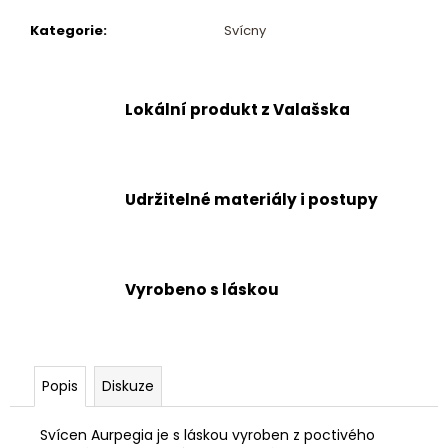
č
u
Kategorie
:
Svícny
j
e
m
Lokální produkt z Valašska
e
Udržitelné materiály i postupy
Vyrobeno s láskou
Popis
Diskuze
Svícen Aurpegia je s láskou vyroben z poctivého