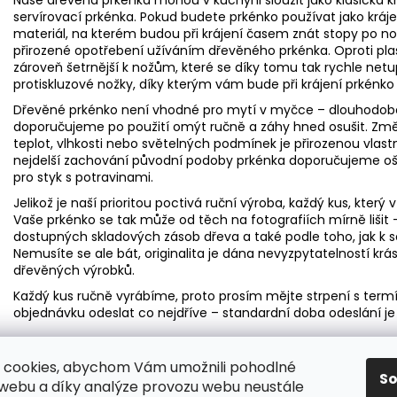
servírovací prkénka. Pokud budete prkénko používat jako krájecí
materiál, na kterém budou při krájení časem znát stopy po no
přirozené opotřebení užíváním dřevěného prkénka. Oproti pl
zároveň šetrnější k nožům, které se díky tomu tak rychle netup
protiskluzové nožky, díky kterým vám bude při krájení prkénko
Dřevěné prkénko není vhodné pro mytí v myčce – dlouhodobé
doporučujeme po použití omýt ručně a záhy hned osušit. Změn
teplot, vlhkosti nebo světelných podmínek je přirozenou vlast
nejdelší zachování původní podoby prkénka doporučujeme o
pro styk s potravinami.
Jelikož je naší prioritou poctivá ruční výroba, každý kus, který 
Vaše prkénko se tak může od těch na fotografiích mírně lišit
dostupných skladových zásob dřeva a také podle toho, jak k so
Nemusíte se ale bát, originalita je dána nevyzpytatelností krás
dřevěných výrobků.
Každý kus ručně vyrábíme, proto prosím mějte strpení s term
objednávku odeslat co nejdříve – standardní doba odeslání je
Velikost
přibližně 32 x 27 x 4,5 cm
 cookies, abychom Vám umožnili pohodlné
S
Materiál
bukový masiv
 webu a díky analýze provozu webu neustále