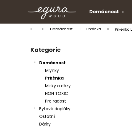
K
Přejít
na
o
Domácnost
obsah
Zpět
Zpět
š
do
do
í
Domů
Domácnost
Prkénka
Prkénko
k
obchodu
obchodu
P
o
Kategorie
Přeskočit
s
kategorie
t
Domácnost
r
Mlýnky
a
Prkénka
n
Misky a dózy
n
NON TOXIC
í
Pro radost
p
Bytové doplňky
a
Ostatní
n
Dárky
e