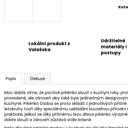
Kate
Udržitelné
Lokální produkt z
materiály i
Valašska
postupy
Popis
Diskuze
Moc dobře víme, že poctivé prkénko slouží v kuchyni roky, prot
provedené, ale zároveň aby také bylo jedinečným designovým
kuchyně. Prkénko Dadoa se proto skládá z jednotlivých příčně
letokruhy tvoří díky speciálnímu uskládání kouzelnou přírodní
praktické, jelikož se díky příčnému řezu dřeva prkénko výraz
dobře slouží a zároveň zůstává stále krásné.
Naše dřevěná prkénka mohou v kuchyni sloužit jako klasická krá