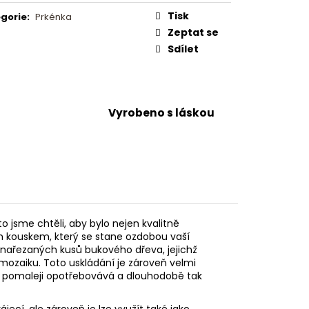
Tisk
gorie
:
Prkénka
Zeptat se
Sdílet
Vyrobeno s láskou
o jsme chtěli, aby bylo nejen kvalitně
 kouskem, který se stane ozdobou vaší
 nařezaných kusů bukového dřeva, jejichž
 mozaiku. Toto uskládání je zároveň velmi
ně pomaleji opotřebovává a dlouhodobě tak
jecí, ale zároveň je lze využít také jako