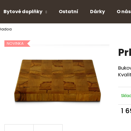
Bytové doplňky
Ostatní
Dárky
O nás
 Dadoa
Co potřebujete najít?
NOVINKA
Pr
HLEDAT
Bukov
Kvali
Doporučujeme
Skl
1 
Měr
cena