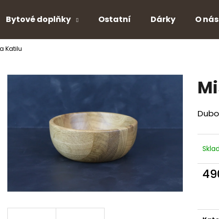
Bytové doplňky
Ostatní
Dárky
O nás
a Katilu
Co potřebujete najít?
Mi
HLEDAT
Dubov
Doporučujeme
Skl
49
Měr
cena