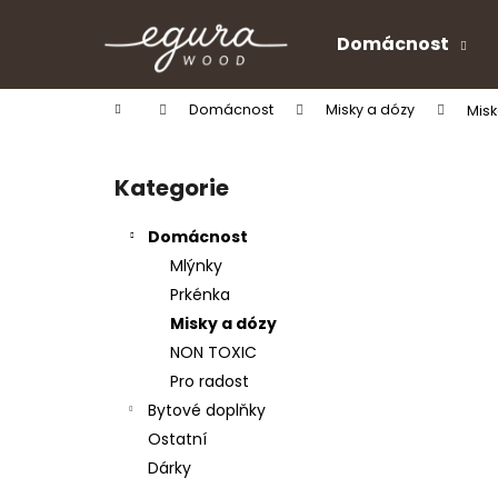
K
Přejít
na
o
Domácnost
obsah
Zpět
Zpět
š
do
do
í
Domů
Domácnost
Misky a dózy
Misk
k
obchodu
obchodu
P
o
Kategorie
Přeskočit
s
kategorie
t
Domácnost
r
Mlýnky
a
Prkénka
n
Misky a dózy
n
NON TOXIC
í
Pro radost
p
Bytové doplňky
a
Ostatní
n
Dárky
e