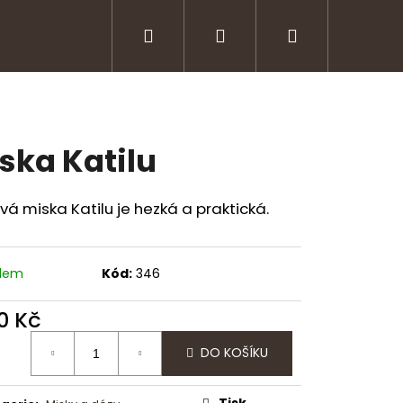
Hledat
Přihlášení
Nákupní
Kontakt
Obchodní podmínky
košík
ska Katilu
á miska Katilu je hezká a praktická.
adem
Kód:
346
0 Kč
ná
DO KOŠÍKU
:
Tisk