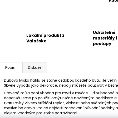
Kate
Udržitelné
Lokální produkt z
materiály i
Valašska
postupy
Popis
Diskuze
Dubová Miska Katilu se stane ozdobou každého bytu. Je velmi
Skvěle vypadá jako dekorace, nebo ji můžete používat v bě
Dřevěná mísa není vhodná pro mytí v myčce – dlouhodobé pů
doporučujeme po použití omýt ručně navlčeným hadříkem a z
tvaru mísy vlivem střídání teplot, vlhkosti nebo světelných po
masivního dřeva. Pro co nejdelší zachování původní podoby
olejem vhodným pro styk s potravinami.