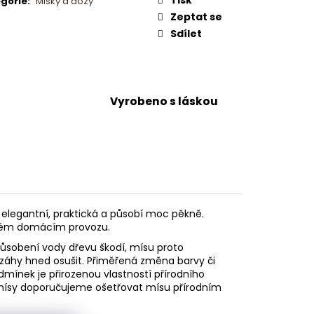
gorie
:
Misky a dózy
Zeptat se
Sdílet
Vyrobeno s láskou
 elegantní, praktická a působí moc pěkně.
žném domácím provozu.
sobení vody dřevu škodí, mísu proto
áhy hned osušit. Přiměřená změna barvy či
dmínek je přirozenou vlastností přírodního
 mísy doporučujeme ošetřovat mísu přírodním