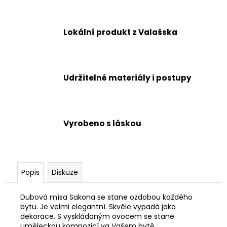
č
u
j
Lokální produkt z Valašska
e
m
e
Udržitelné materiály i postupy
Vyrobeno s láskou
Popis
Diskuze
Dubová mísa Sakona se stane ozdobou každého
bytu. Je velmi elegantní. Skvěle vypadá jako
dekorace. S vyskládaným ovocem se stane
uměleckou kompozicí va Vašem bytě.