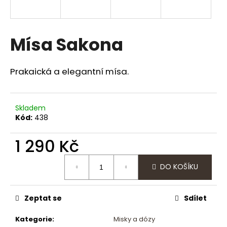
a
j
í
Mísa Sakona
t
?
Prakaická a elegantní mísa.
Skladem
Kód:
438
HLEDAT
1 290 Kč
Měrná
D
DO KOŠÍKU
cena:
o
p
o
Zeptat se
Sdílet
r
u
Kategorie
:
Misky a dózy