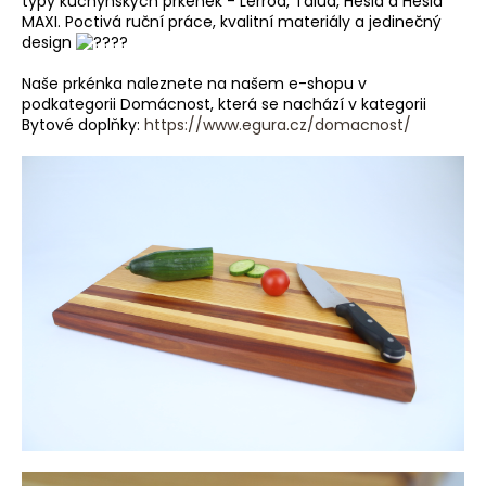
typy kuchyňských prkének
- Lerroa, Talua, Hesia a Hesia
a
MAXI. Poctivá ruční práce, kvalitní materiály a jedinečný
design
j
í
Naše prkénka naleznete na našem e-shopu v
podkategorii Domácnost, která se nachází v kategorii
t
Bytové doplňky:
https://www.egura.cz/domacnost/
?
HLEDAT
D
o
p
o
r
u