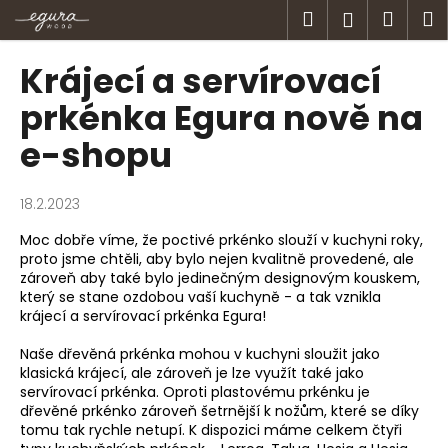
K
Přejít
Hledat
Náku
M
Přihlášen
na
o
obsah
Zpět
Zpět
košík
š
Krájecí a servírovací
í
C
prkénka Egura nově na
k
o
e-shopu
p
o
18.2.2023
t
ř
Moc dobře víme, že poctivé prkénko slouží v kuchyni roky,
proto jsme chtěli, aby bylo nejen kvalitně provedené, ale
e
zároveň aby také bylo jedinečným designovým kouskem,
b
který se stane ozdobou vaší kuchyně - a tak vznikla
u
krájecí a servírovací prkénka Egura!
j
Naše dřevěná prkénka mohou v kuchyni sloužit jako
e
klasická krájecí, ale zároveň je lze využít také jako
t
servírovací prkénka. Oproti plastovému prkénku je
dřevěné prkénko zároveň šetrnější k nožům, které se díky
e
tomu tak rychle netupí. K dispozici máme celkem čtyři
n